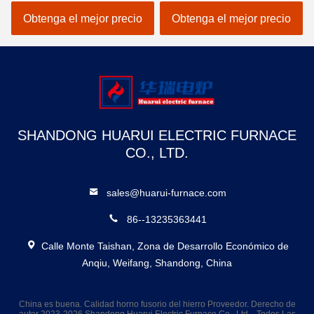
seguridad
corto Alta durabilidad
Obtenga el mejor precio
Obtenga el mejor precio
SHANDONG HUARUI ELECTRIC FURNACE
CO., LTD.
sales@huarui-furnace.com
86--13235363441
Calle Monte Taishan, Zona de Desarrollo Económico de
Anqiu, Weifang, Shandong, China
China es buena. Calidad horno fusorio del hierro Proveedor. Derecho de