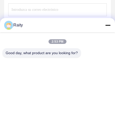
Envío
Raity
2:53 PM
Good day, what product are you looking for?
SHANDONG HUARUI ELECTRIC FURNACE
CO., LTD.
sales@huarui-furnace.com
86--13235363441
Calle Monte Taishan, Zona de Desarrollo Económico de