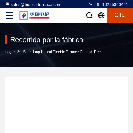
sales@huarui-furnace.com
86--13235363441
Cita
Recorrido por la fábrica
>
Hogar
Shandong Huarui Electric Furnace Co., Ltd. Recorrido Por La Fábrica