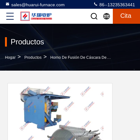
sales@huarui-furnace.com
86--13235363441
Cita
Productos
>
>
>
Hogar
Productos
Horno De Fusión De Cáscara De Acero
Fuego D