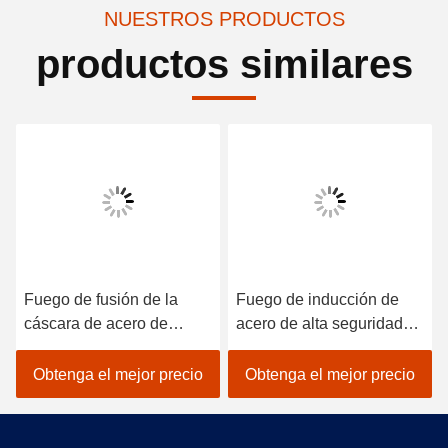
NUESTROS PRODUCTOS
productos similares
Fuego de fusión de la
Fuego de inducción de
cáscara de acero de
acero de alta seguridad
ahorro energético Alta
para oro Tiempo de fusión
seguridad
corto Alta durabilidad
Obtenga el mejor precio
Obtenga el mejor precio