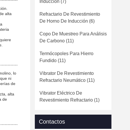
Inducción
(7)
ión.
de alta
Refractario De Revestimiento
De Horno De Inducción
(6)
 a
teria
Copo De Muestreo Para Análisis
quiere
De Carbono
(11)
e.
Termócopoles Para Hierro
Fundido
(11)
olino, lo
Vibrator De Revestimiento
 que ni
Refractario Neumático
(11)
berías de
Vibrator Eléctrico De
ta, alta
a de
Revestimiento Refractario
(1)
Contactos