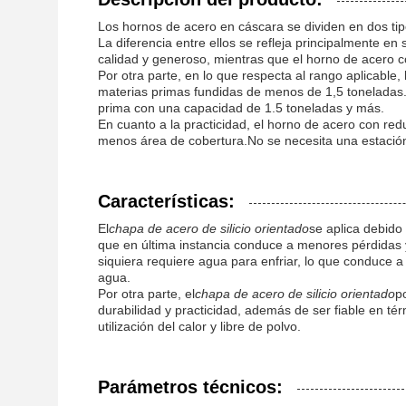
Los hornos de acero en cáscara se dividen en dos tip
La diferencia entre ellos se refleja principalmente en
calidad y generoso, mientras que el horno de acero co
Por otra parte, en lo que respecta al rango aplicabl
materias primas fundidas de menos de 1,5 toneladas.
prima con una capacidad de 1.5 toneladas y más.
En cuanto a la practicidad, el horno de acero con red
menos área de cobertura.No se necesita una estación h
Características:
El
chapa de acero de silicio orientado
se aplica debido
que en última instancia conduce a menores pérdidas y
siquiera requiere agua para enfriar, lo que conduce 
agua.
Por otra parte, el
chapa de acero de silicio orientado
p
durabilidad y practicidad, además de ser fiable en tér
utilización del calor y libre de polvo.
Parámetros técnicos: