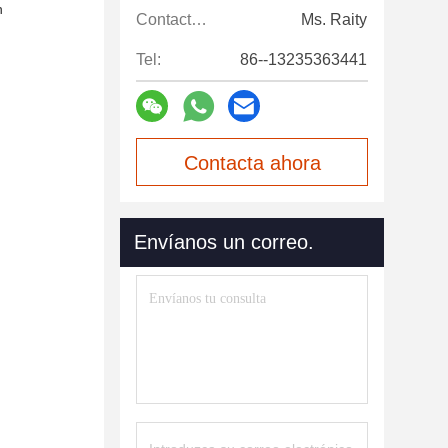
n
Contactos:
Ms. Raity
Tel:
86--13235363441
Contacta ahora
Envíanos un correo.