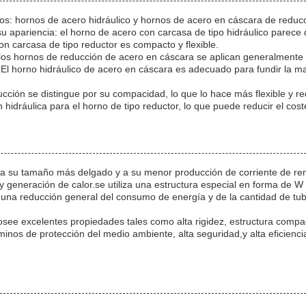
os: hornos de acero hidráulico y hornos de acero en cáscara de reducc
 su apariencia: el horno de acero con carcasa de tipo hidráulico parece 
n carcasa de tipo reductor es compacto y flexible.
e, los hornos de reducción de acero en cáscara se aplican generalmente
El horno hidráulico de acero en cáscara es adecuado para fundir la ma
ucción se distingue por su compacidad, lo que lo hace más flexible y re
idráulica para el horno de tipo reductor, lo que puede reducir el cost
 a su tamaño más delgado y a su menor producción de corriente de rem
 generación de calor.se utiliza una estructura especial en forma de W
a una reducción general del consumo de energía y de la cantidad de tu
osee excelentes propiedades tales como alta rigidez, estructura compac
minos de protección del medio ambiente, alta seguridad,y alta eficienci