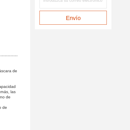
Envío
cáscara de
capacidad
emás, las
rno de
o de