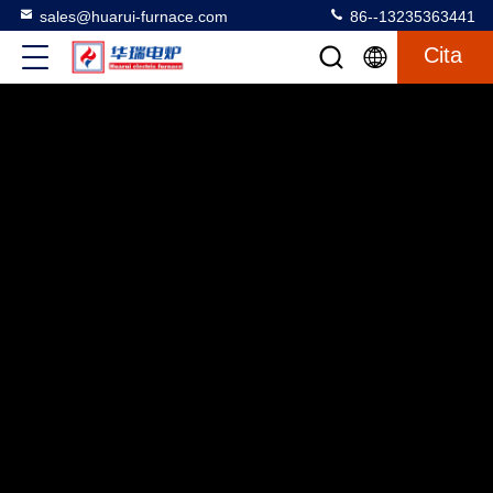
sales@huarui-furnace.com
86--13235363441
Cita